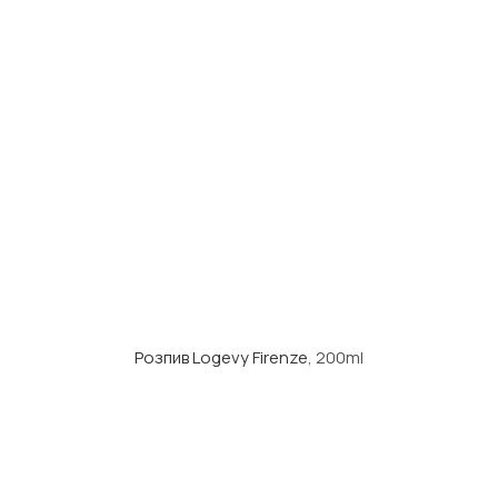
Розпив Logevy Firenze
, 200ml