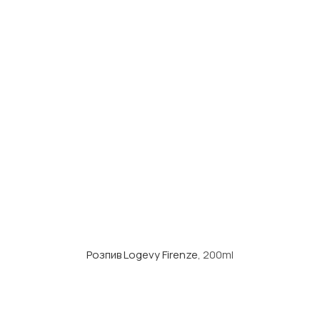
Розпив Logevy Firenze
, 200ml