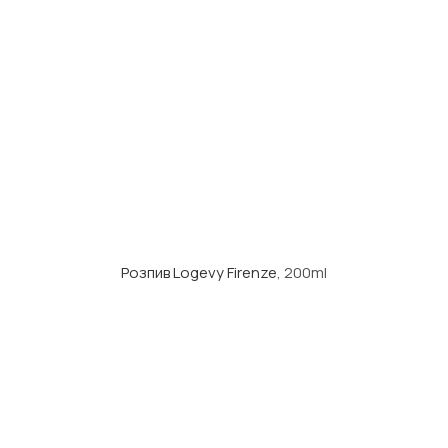
Розпив Logevy Firenze
, 200ml