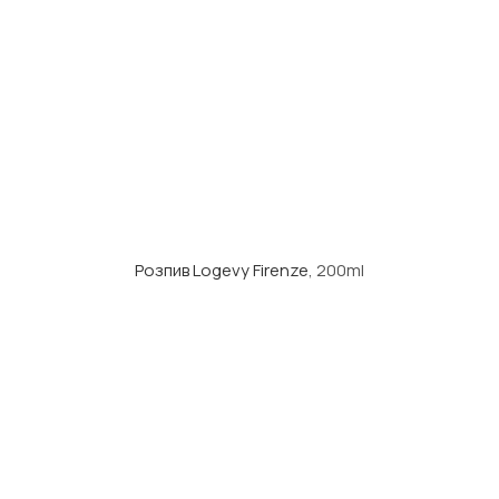
Розпив Logevy Firenze
, 200ml