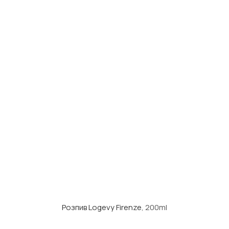
Розпив Logevy Firenze
, 200ml