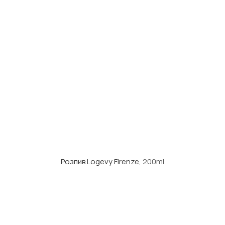
Розпив Logevy Firenze
, 200ml