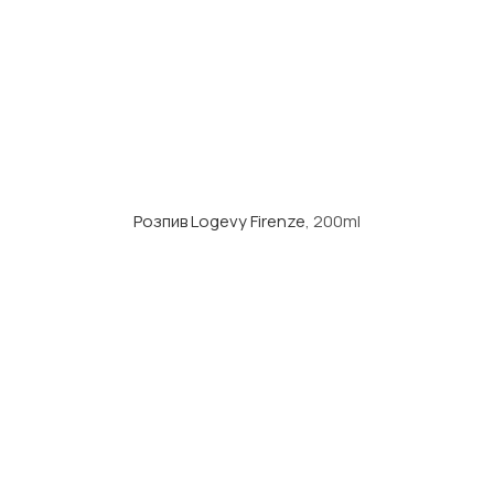
Розпив Logevy Firenze
, 200ml