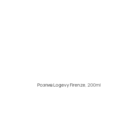
Розпив Logevy Firenze
, 200ml