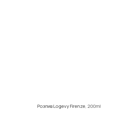
Розпив Logevy Firenze
, 200ml