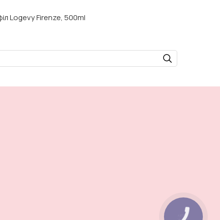
іл Logevy Firenze, 500ml
КНОПКА
ЗВ'ЯЗКУ