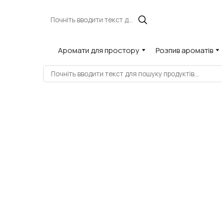
Аромати для простору
Розпив ароматів