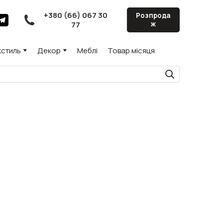
+380 (66) 067 30
Розпрода
77
ж
кстиль
Декор
Меблі
Товар місяця