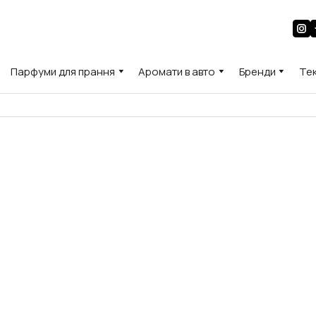
Парфуми для прання
Аромати в авто
Бренди
Те