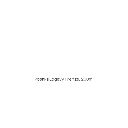
Розпив Logevy Firenze
, 200ml