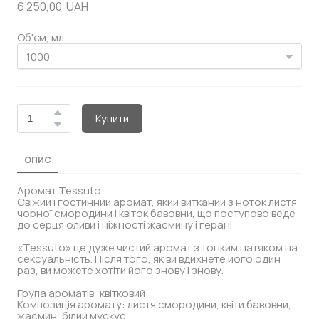
6 250,00  UAH
Об'єм, мл
Купити
ОПИС
Аромат Tessutо
Cвіжий і гостинний аромат, який витканий з ноток листя
чорної смородини і квіток бавовни, що поступово веде
до серця оливи і ніжності жасмину і герані
«Tessutо» це дуже чистий аромат з тонким натяком на
сексуальність. Після того, як ви вдихнете його один
раз, ви можете хотіти його знову і знову.
Група ароматів: квітковий
Композиція аромату: листя смородини, квіти бавовни,
жасмин, білий мускус