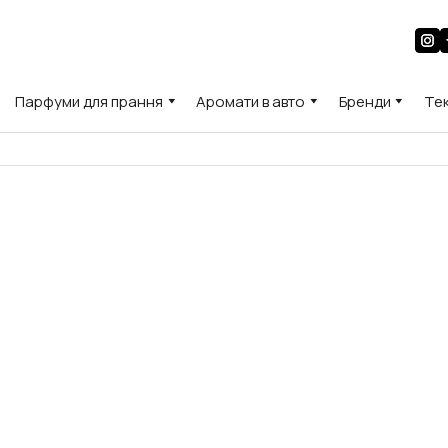
Парфуми для прання
Аромати в авто
Бренди
Те