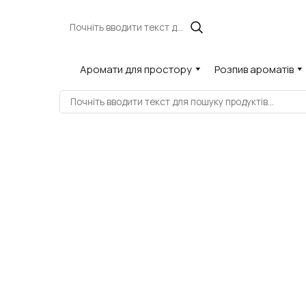
Аромати для простору
Розпив ароматів