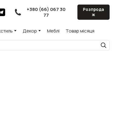
+380 (66) 067 30
Розпрода
77
ж
кстиль
Декор
Меблі
Товар місяця