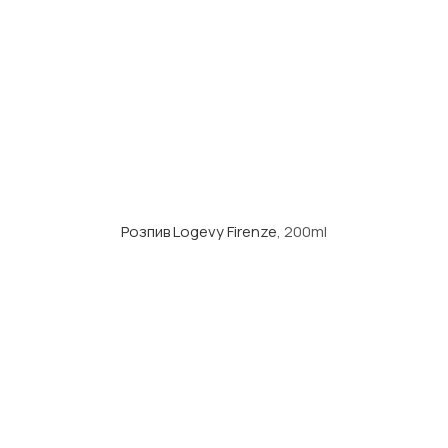
Розпив Logevy Firenze
, 200ml